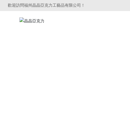
歡迎訪問福州晶晶亞克力工藝品有限公司！
網站首頁
關于我們
亞克力標識牌