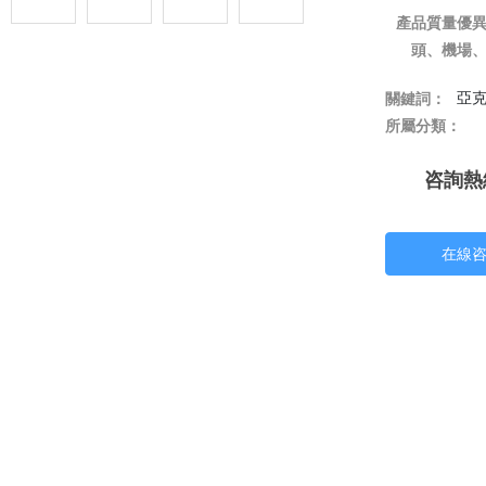
產品質量優
亞
關鍵詞：
所屬分類：
咨詢熱
在線