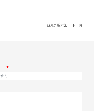
亞克力展示架
下一頁
箱：