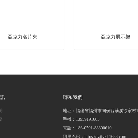
亞克力名片夾
亞克力展示架
資訊
聯系我們
聞
地址：福建省福州市閩侯縣荊溪徐家村1
態
手機：
13959191665
電話：
+86-0591-88390610
阿里巴巴：
https://fzjjykl.1688.com