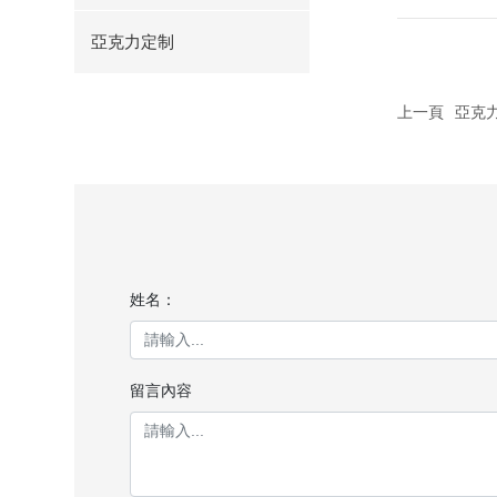
亞克力定制
上一頁
亞克
姓名：
留言內容