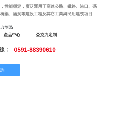
異，性能穩定，廣泛運用于高速公路、鐵路、港口、碼
克力制品
產品中心
亞克力定制
線：
0591-88390610
咨詢