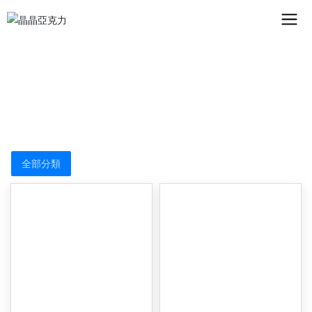
產品中心
全部分類