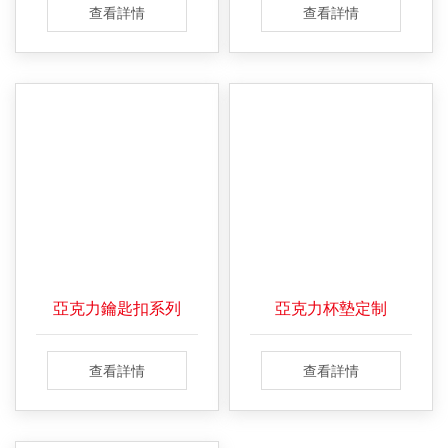
查看詳情
查看詳情
亞克力鑰匙扣系列
亞克力杯墊定制
查看詳情
查看詳情