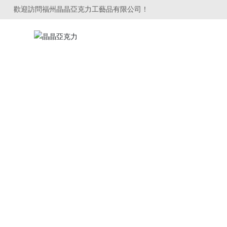
歡迎訪問福州晶晶亞克力工藝品有限公司！
網站首頁
關于我們
亞克力標識牌