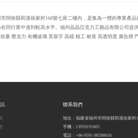
閩侯縣荊溪徐家村168號七座二樓內，是集為一體的專業產品
同行業中達到較高水平。福州晶晶亞克力工藝品有限公司提供亞克
面 前臺 壓克力 有機玻璃 芙蓉字 高檔 精工 耐黃 高透明度 廣告牌
資訊
聯系我們
聞
地址：福建省福州市閩侯縣荊溪徐家村1
態
手機：
13959191665
電話：
+86-0591-88390610