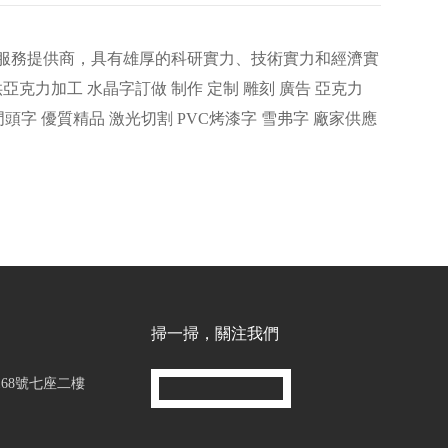
服務提供商，具有雄厚的科研實力、技術實力和經濟實
力加工 水晶字訂做 制作 定制 雕刻 廣告 亞克力
 門頭字 優質精品 激光切割 PVC烤漆字 雪弗字 廠家供應
掃一掃，關注我們
68號七座二樓